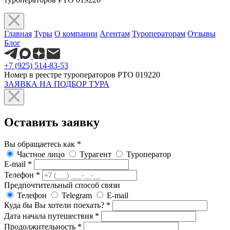
Главная
Туры
О компании
Агентам
Туроператорам
Отзывы
Блог
+7 (925) 514-83-53
Номер в реестре туроператоров РТО 019220
ЗАЯВКА НА ПОДБОР ТУРА
Оставить заявку
Вы обращаетесь как
*
Частное лицо
Турагент
Туроператор
E-mail
*
Телефон
*
Предпочтительный способ связи
Телефон
Telegram
E-mail
Куда бы Вы хотели поехать?
*
Дата начала путешествия
*
Продолжительность
*