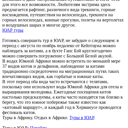
для этого все возможности. Любителям экстрима здесь
предлагается рафтинг, различного вида трекинги, горные
восхождения, путешествия на велосипедах, трекинги на
горных велосипедах, конные прогулки, полеты на вертолетах
и воздушных шарах и многое другое.
ЮАР туры
Готовясь совершить тур в ЮАР, не забудьте о следующем: в
период с августа по ноябрь недалеко от Кейптауна можно
наблюдать за китами, а в бухте Ганс Бэй круглогодично
можно совершить погружение с Большой Белой акулой.
В водах Южной Африки можно встретить по меньшей мере
37 видов китов и дельфинов, наблюдение за китами
традиционно сосредоточено на миграционных путях таких
впечатляющих видов, как горбатые и южные киты.
В этот период оба вида часто встречаются с телятами,
поскольку они используют воды Южной Африки для отела и
выращивания молодняка. Ежегодные посещения китов
настолько предсказуемы, а киты часто находятся так близко к
берегу, что это южное побережье также известно как
«китовый маршрут», и каждый год в Херманусе проводится
фестиваль китов.
Туры в Африку. Отдых в Африке.
Туры в ЮАР
.
Туры в ЮАР:
Перейти