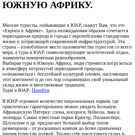
ЮЖНУЮ АФРИКУ.
Многие туристы, побывавшие в ЮАР, скажут Вам, что это
«Европа в Африке». Здесь неожиданным образом сочетается
первозданная природа и города с европейскими стандартами
жизни и потрясающей современной инфраструктурой. Эта
страна – излюбленное место паломничества туристов со всего
мира, а туры в ЮАР, символизирующие экзотический отдых,
знамениты невероятным разнообразием.
Выбирая туры в Южную Африку, люди стремятся погрузиться
в атмосферу нетронутой первозданной природы,
познакомиться с богатейшей культурой племен, населяющих
этот континент и до сих пор сохранивших свой уникальный
уклад жизни и многовековые традиции.
Туры в ЮАР:
Перейти
В ЮАР огромное количество национальных парков, где
практически гарантированно можно увидеть Большую
Африканскую Пятерку: слона, носорога, буйвола, льва и
леопарда. Самые известные парки Крюгер, Пиланесберг,
Шлушлуве и др. предлагают большой выбор типов
размещения – от роскошных кемпов до более привычных
нашим туристам лоджей. Трудно себе представить отдых в