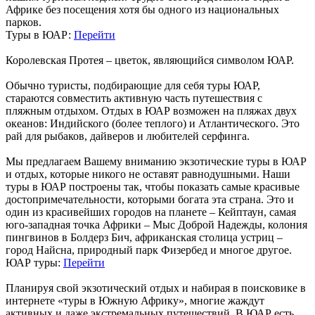
Африке без посещения хотя бы одного из национальных
парков.
Туры в ЮАР:
Перейти
Королевская Протея – цветок, являющийся символом ЮАР.
Обычно туристы, подбирающие для себя туры ЮАР,
стараются совместить активную часть путешествия с
пляжным отдыхом. Отдых в ЮАР возможен на пляжах двух
океанов: Индийского (более теплого) и Атлантического. Это
рай для рыбаков, дайверов и любителей серфинга.
Мы предлагаем Вашему вниманию экзотические туры в ЮАР
и отдых, которые никого не оставят равнодушными. Наши
туры в ЮАР построены так, чтобы показать самые красивые
достопримечательности, которыми богата эта страна. Это и
один из красивейших городов на планете – Кейптаун, самая
юго-западная точка Африки – Мыс Доброй Надежды, колония
пингвинов в Болдерз Бич, африканская столица устриц –
город Найсна, природный парк Физербед и многое другое.
ЮАР туры:
Перейти
Планируя свой экзотический отдых и набирая в поисковике в
интернете «туры в Южную Африку», многие жаждут
активных и даже экстремальных путешествий. В ЮАР есть