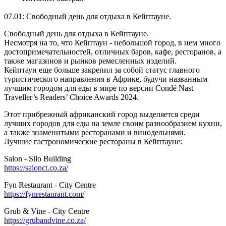
07.01: Свободный день для отдыха в Кейптауне.
Свободный день для отдыха в Кейптауне.
Несмотря на то, что Кейптаун - небольшой город, в нем много
достопримечательностей, отличных баров, кафе, ресторанов, а
также магазинов и рынков ремесленных изделий.
Кейптаун еще больше закрепил за собой статус главного
туристического направления в Африке, будучи названным
лучшим городом для еды в мире по версии Condé Nast
Traveller’s Readers’ Choice Awards 2024.
Этот прибрежный африканский город выделяется среди
лучших городов для еды на земле своим разнообразием кухни,
а также знаменитыми ресторанами и винодельнями.
Лучшие гастрономические рестораны в Кейптауне:
Salon - Silo Building
https://salonct.co.za/
Fyn Restaurant - City Centre
https://fynrestaurant.com/
Grub & Vine - City Centre
https://grubandvine.co.za/