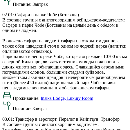
Питание:
Завтрак
02.01: Сафари в парке Чобе (Ботсвана).
В составе группы с англоговорящим рейнджером-водителем:
Сафари в парке Чобе (Ботсвана) на целый день с обедом в
одном из лоджей.
Включено сафари на лодке + сафари на открытом джипе, а
также обед шведский стол в одном из лоджей парка (напитки
оплачиваются отдельно).
Парк назван в честь реки Чобе, которая ограждает 10700 кв км
северной Калахари, являясь источником воды и жизни для
диких животных, обитающих здесь. Славящийся огромными
популяциями слонов, большими стадами буйволов,
множеством львиных прайдов и невероятным разнообразием
птиц (более 450 видов) национальный парк Чобе оставит
неизгладимые воспоминания об африканском сафари.
Проживание:
Insika Lodge, Luxury Room
Питание:
Завтрак
03.01: Трансфер в аэропорт. Перелет в Кейптаун. Трансфер
В составе группы с англоговорящим водителем:
Трансфер в аэропорт Касане или Ливингстон или Виктория