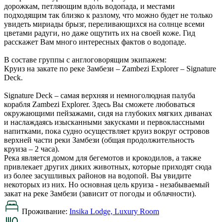
дорожкам, петляющим вдоль водопада, и местами
подходящим так близко к разлому, что можно будет не только
увидеть мириады брызг, переливающихся на солнце всеми
цветами радуги, но даже ощутить их на своей коже. Гид
расскажет Вам много интересных фактов о водопаде.
В составе группы с англоговорящим экипажем:
Круиз на закате по реке Замбези – Zambezi Explorer – Signature
Deck.
Signature Deck – самая верхняя и немноголюдная палуба
корабля Zambezi Explorer. Здесь Вы сможете любоваться
окружающими пейзажами, сидя на глубоких мягких диванах
и наслаждаясь изысканными закусками и первоклассными
напитками, пока судно осуществляет круиз вокруг островов
верхней части реки Замбези (общая продолжительность
круиза – 2 часа).
Река является домом для бегемотов и крокодилов, а также
привлекает других диких животных, которые приходят сюда
из более засушливых районов на водопой. Вы увидите
некоторых из них. Но основная цель круиза - незабываемый
закат на реке Замбези (зависит от погоды и облачности).
Проживание:
Insika Lodge, Luxury Room