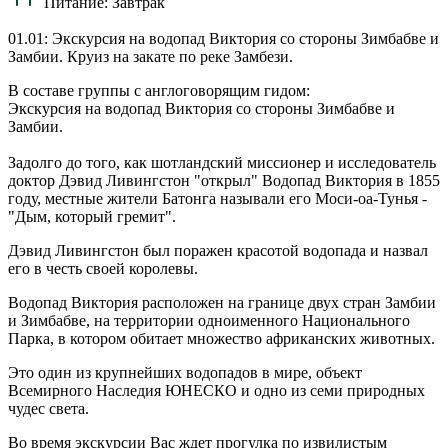
Питание:
Завтрак
01.01: Экскурсия на водопад Виктория со стороны Зимбабве и
Замбии. Круиз на закате по реке Замбези.
В составе группы с англоговорящим гидом:
Экскурсия на водопад Виктория со стороны Зимбабве и
Замбии.
Задолго до того, как шотландский миссионер и исследователь
доктор Дэвид Ливингстон "открыл" Водопад Виктория в 1855
году, местные жители Батонга называли его Моси-оа-Тунья -
"Дым, который гремит".
Дэвид Ливингстон был поражен красотой водопада и назвал
его в честь своей королевы.
Водопад Виктория расположен на границе двух стран Замбии
и Зимбабве, на территории одноименного Национального
Парка, в котором обитает множество африканских животных.
Это один из крупнейших водопадов в мире, объект
Всемирного Наследия ЮНЕСКО и одно из семи природных
чудес света.
Во время экскурсии Вас ждет прогулка по извилистым