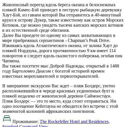
Живописный переезд вдоль берега океана и белоснежных
пляжей Кампс-Бэй приведет в пеструю рыбацкую деревушку
Хаут-Бэй, из гавани которой Вы отправитесь в 40-минутный
круиз к острову Дукер, также известному как остров Морских
Котиков, где можно увидеть тысячи капских морских котиков
в их естественной среде обитания.
Далее Вы проедете по одному из самых захватывающих в
мире прибрежных серпантинов - Chapman’s Peak Drive.
Извиваясь вдоль Атлантического океана, от залива Хаут до
пляжей Нордхука, дорога протяженностью 9 км имеет 114
поворотов и следует вдоль скалистого побережья, огибая пик
Чапмена.
Вы также посетите мыс Доброй Надежды, открытый в 1488
году Бартоломео Диасом с богатой историей времен
известных мореплавателей и первооткрывателей.
В завершение экскурсии Вас ждет – пляж Болдерс, уютно
расположившийся в череде красивых уединенных бухт и
пляжей недалеко от живописной деревни Саймонстаун.
Пляж Болдерс — это то место, куда стоит отправиться. Ни
одно посещение Кейптауна не обходится без встречи с этой
знаменитой колонией африканских пингвинов.
Проживание:
The Rockefeller Hotel and Residences,
Standard Courtyard View