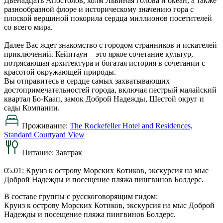
Двенадцать Апостолов, холм Львиная голова и океан, а также
разнообразной флоре и историческому значению гора с
плоской вершиной покорила сердца миллионов посетителей
со всего мира.
Далее Вас ждет знакомство с городом странников и искателей
приключений. Кейптаун – это яркое сочетание культур,
потрясающая архитектура и богатая история в сочетании с
красотой окружающей природы.
Вы отправитесь в сердце самых захватывающих
достопримечательностей города, включая пестрый малайский
квартал Бо-Каап, замок Доброй Надежды, Шестой округ и
сады Компании.
Проживание:
The Rockefeller Hotel and Residences,
Standard Courtyard View
Питание:
Завтрак
05.01: Круиз к острову Морских Котиков, экскурсия на мыс
Доброй Надежды и посещение пляжа пингвинов Болдерс.
В составе группы с русскоговорящим гидом:
Круиз к острову Морских Котиков, экскурсия на мыс Доброй
Надежды и посещение пляжа пингвинов Болдерс.