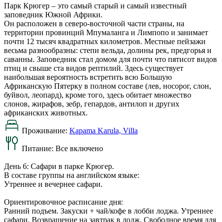
Парк Крюгер – это самый старый и самый известный
заповедник Южной Африки.
Он расположен в северо-восточной части страны, на
территории провинций Мпумаланга и Лимпопо и занимает
почти 12 тысяч квадратных километров. Местные пейзажи
весьма разнообразны: степи вельда, долины рек, предгорья и
саванны. Заповедник стал домом для почти что пятисот видов
птиц и свыше ста видов рептилий. Здесь существует
наибольшая вероятность встретить всю Большую
Африканскую Пятерку в полном составе (лев, носорог, слон,
буйвол, леопард), кроме того, здесь обитает множество
слонов, жирафов, зебр, гепардов, антилоп и других
африканских животных.
Проживание:
Kapama Karula, Villa
Питание:
Все включено
День 6: Сафари в парке Крюгер.
В составе группы на английском языке:
Утреннее и вечернее сафари.
Ориентировочное расписание дня:
Ранний подъем. Закуски + чай/кофе в лобби лоджа. Утреннее
сафари. Возвращение на завтрак в лодж. Свободное время для