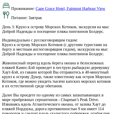
Проживание:
Cape Grace Hotel, Fairmont Harbour View
Питание:
Завтрак
День 3: Круиз к острову Морских Котиков, экскурсия на мыс
Доброй Надежды и посещение пляжа пингвинов Болдерс.
Индивидуально с русскоговорящим гидом:
Круиз к острову Морских Котиков (с другими туристами на
борту и местным англоговорящим гидом), экскурсия на мыс
Доброй Надежды и посещение пляжа пингвинов Болдерс.
Живописный переезд вдоль берега океана и белоснежных
пляжей Кампс-Бэй приведет в пеструю рыбацкую деревушку
Хаут-Бэй, из гавани которой Вы отправитесь в 40-минутный
круиз к острову Дукер, также известному как остров Морских
Котиков, где можно увидеть тысячи капских морских котиков
в их естественной среде обитания.
Далее Вы проедете по одному из самых захватывающих в
мире прибрежных серпантинов - Chapman’s Peak Drive.
Извиваясь вдоль Атлантического океана, от залива Хаут до
пляжей Нордхука, дорога протяженностью 9 км имеет 114
поворотов и следует вдоль скалистого побережья, огибая пик