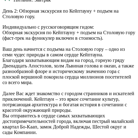
День 2: Обзорная экскурсия по Кейптауну + подъем на
Столовую гору.
Индивидуально с русскоговорящим гидом:
Обзорная экскурсия по Кейптауну + подъем на Столовую гору
(фаст-трек на фуникулер включен в стоимость).
Ваш день начнется с подъема на Столовую гору – одно из
семи чудес природы в самом сердце Кейптауна.
Благодаря захватывающим видам на город, горную гряду
Двенадцать Апостолов, холм Львиная голова и океан, а также
разнообразной флоре и историческому значению гора с
плоской вершиной покорила сердца миллионов посетителей
со всего мира.
Далее Вас ждет знакомство с городом странников и искателей
приключений. Кейптаун – это яркое сочетание культур,
потрясающая архитектура и богатая история в сочетании с
красотой окружающей природы.
Вы отправитесь в сердце самых захватывающих
достопримечательностей города, включая пестрый малайский
квартал Бо-Каап, замок Доброй Надежды, Шестой округ и
сады Компании.