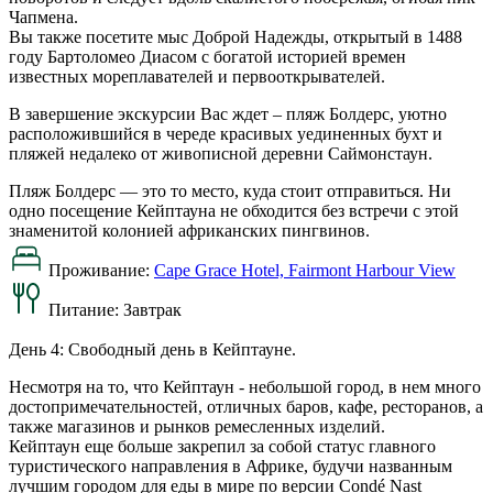
Чапмена.
Вы также посетите мыс Доброй Надежды, открытый в 1488
году Бартоломео Диасом с богатой историей времен
известных мореплавателей и первооткрывателей.
В завершение экскурсии Вас ждет – пляж Болдерс, уютно
расположившийся в череде красивых уединенных бухт и
пляжей недалеко от живописной деревни Саймонстаун.
Пляж Болдерс — это то место, куда стоит отправиться. Ни
одно посещение Кейптауна не обходится без встречи с этой
знаменитой колонией африканских пингвинов.
Проживание:
Cape Grace Hotel, Fairmont Harbour View
Питание:
Завтрак
День 4: Свободный день в Кейптауне.
Несмотря на то, что Кейптаун - небольшой город, в нем много
достопримечательностей, отличных баров, кафе, ресторанов, а
также магазинов и рынков ремесленных изделий.
Кейптаун еще больше закрепил за собой статус главного
туристического направления в Африке, будучи названным
лучшим городом для еды в мире по версии Condé Nast