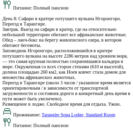
Питание:
Полный пансион
День 8: Сафари в кратере потухшего вулкана Нгоронгоро.
Переезд в Тарангире.
Завтрак. Выезд на сафари в кратер, где на относительно
небольшой территории обитают все африканские животные.
Обед – ланч-бокс на берегу живописного озера, в котором
обитают бегемоты.
Заповедник Нгоронгоро, расположившийся в кратере
потухшего вулкана на высоте 2286 метров над уровнем моря,
— это самая крупная полностью сохранившаяся кальдера в
мире. Окруженная со всех сторон стенами (610 м высотой),
долина площадью 260 км2, как Ноев ковчег стала домом для
множества африканских животных.
Переезд в Тарангире (около 3 часов / указанное время является
ориентировочным / в зависимости от транспортной
загруженности и состояния дороги в конкретный день время в
пути может быть увеличено).
Размещение в лодже. Свободное время для отдыха. Ужин.
Проживание:
Tarangire Sopa Lodge, Standard Room
Питание:
Полный пансион