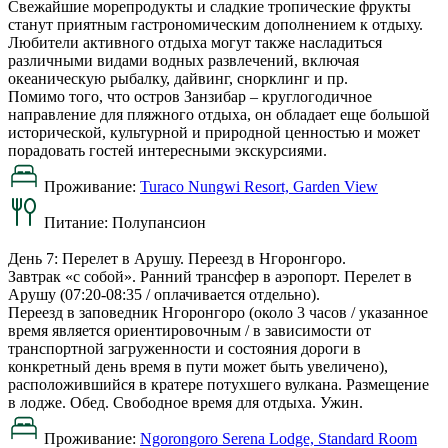
Свежайшие морепродукты и сладкие тропические фрукты
станут приятным гастрономическим дополнением к отдыху.
Любители активного отдыха могут также насладиться
различными видами водных развлечений, включая
океаническую рыбалку, дайвинг, снорклинг и пр.
Помимо того, что остров Занзибар – круглогодичное
направление для пляжного отдыха, он обладает еще большой
исторической, культурной и природной ценностью и может
порадовать гостей интересными экскурсиями.
Проживание:
Turaco Nungwi Resort, Garden View
Питание:
Полупансион
День 7: Перелет в Арушу. Переезд в Нгоронгоро.
Завтрак «с собой». Ранний трансфер в аэропорт. Перелет в
Арушу (07:20-08:35 / оплачивается отдельно).
Переезд в заповедник Нгоронгоро (около 3 часов / указанное
время является ориентировочным / в зависимости от
транспортной загруженности и состояния дороги в
конкретный день время в пути может быть увеличено),
расположившийся в кратере потухшего вулкана. Размещение
в лодже. Обед. Свободное время для отдыха. Ужин.
Проживание:
Ngorongoro Serena Lodge, Standard Room