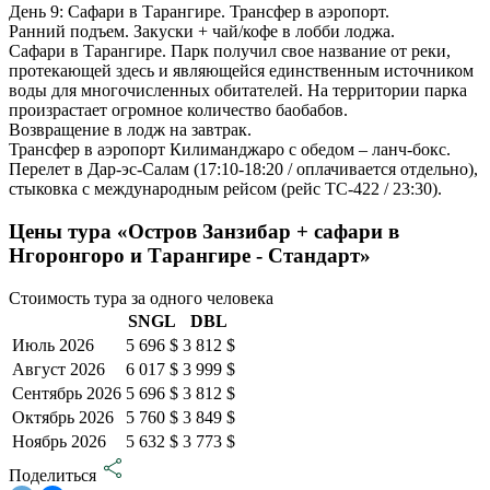
День 9: Сафари в Тарангире. Трансфер в аэропорт.
Ранний подъем. Закуски + чай/кофе в лобби лоджа.
Сафари в Тарангире. Парк получил свое название от реки,
протекающей здесь и являющейся единственным источником
воды для многочисленных обитателей. На территории парка
произрастает огромное количество баобабов.
Возвращение в лодж на завтрак.
Трансфер в аэропорт Килиманджаро с обедом – ланч-бокс.
Перелет в Дар-эс-Салам (17:10-18:20 / оплачивается отдельно),
стыковка с международным рейсом (рейс TC-422 / 23:30).
Цены тура «Остров Занзибар + сафари в
Нгоронгоро и Тарангире - Стандарт»
Стоимость тура за одного человека
SNGL
DBL
Июль 2026
5 696 $
3 812 $
Август 2026
6 017 $
3 999 $
Сентябрь 2026
5 696 $
3 812 $
Октябрь 2026
5 760 $
3 849 $
Ноябрь 2026
5 632 $
3 773 $
Поделиться