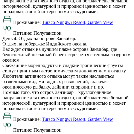
направление для пляжного отдыха, он обладает еще большой
исторической, культурной и природной ценностью и может
порадовать гостей интересными экскурсиями.
Проживание:
Turaco Nungwi Resort, Garden View
Питание:
Полупансион
День 4: Отдых на острове Занзибар.
Отдых на побережье Индийского океана.
Вас ждет отдых на лучшем пляже острова Занзибар, где
белоснежный песчаный берег встречается с теплым лазурным
океаном.
Свежайшие морепродукты и сладкие тропические фрукты
станут приятным гастрономическим дополнением к отдыху.
Любители активного отдыха могут также насладиться
различными видами водных развлечений, включая
океаническую рыбалку, дайвинг, снорклинг и пр.
Помимо того, что остров Занзибар – круглогодичное
направление для пляжного отдыха, он обладает еще большой
исторической, культурной и природной ценностью и может
порадовать гостей интересными экскурсиями.
Проживание:
Turaco Nungwi Resort, Garden View
Питание:
Полупансион