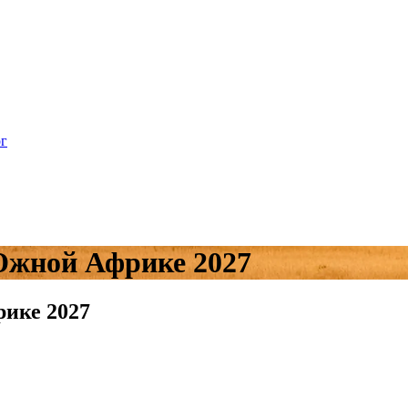
г
Южной Африке 2027
рике 2027