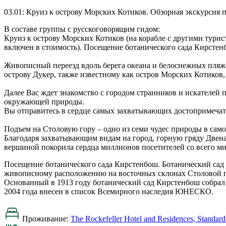
03.01: Круиз к острову Морских Котиков. Обзорная экскурсия 
В составе группы с русскоговорящим гидом:
Круиз к острову Морских Котиков (на корабле с другими тури
включен в стоимость). Посещение ботанического сада Кирстен
Живописный переезд вдоль берега океана и белоснежных пляже
острову Дукер, также известному как остров Морских Котиков,
Далее Вас ждет знакомство с городом странников и искателей п
окружающей природы.
Вы отправитесь в сердце самых захватывающих достопримечат
Подъем на Столовую гору – одно из семи чудес природы в само
Благодаря захватывающим видам на город, горную гряду Двенад
вершиной покорила сердца миллионов посетителей со всего ми
Посещение ботанического сада Кирстенбош. Ботанический сад 
живописному расположению на восточных склонах Столовой 
Основанный в 1913 году ботанический сад Кирстенбош собрал 
2004 года внесен в список Всемирного наследия ЮНЕСКО.
Проживание:
The Rockefeller Hotel and Residences, Standar