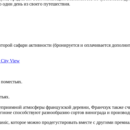
 один день из своего путешествия.
второй сафари активности (бронируется и оплачивается дополнит
d City View
 поместьях.
тьях.
еприимной атмосферы французской деревни, Франчхук также сч
егионе способствуют разнообразию сортов винограда и производ
assic, которое можно продегустировать вместе с другими преми