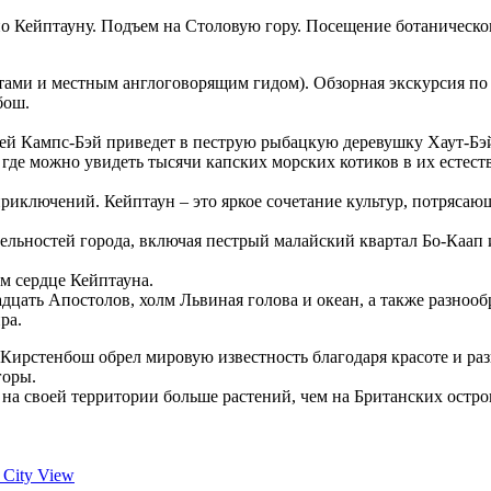
по Кейптауну. Подъем на Столовую гору. Посещение ботаническо
стами и местным англоговорящим гидом). Обзорная экскурсия по
бош.
й Кампс-Бэй приведет в пеструю рыбацкую деревушку Хаут-Бэй,
 где можно увидеть тысячи капских морских котиков в их естест
риключений. Кейптаун – это яркое сочетание культур, потрясающ
ельностей города, включая пестрый малайский квартал Бо-Каап
м сердце Кейптауна.
цать Апостолов, холм Львиная голова и океан, а также разнооб
ра.
Кирстенбош обрел мировую известность благодаря красоте и ра
горы.
на своей территории больше растений, чем на Британских остро
d City View