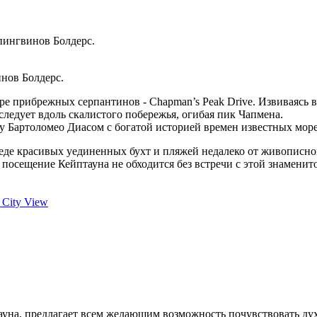
пингвинов Болдерс.
нов Болдерс.
 прибрежных серпантинов - Chapman’s Peak Drive. Извиваясь вд
следует вдоль скалистого побережья, огибая пик Чапмена.
у Бартоломео Диасом с богатой историей времен известных море
реде красивых уединенных бухт и пляжей недалеко от живописн
о посещение Кейптауна не обходится без встречи с этой знамени
d City View
ауна, предлагает всем желающим возможность почувствовать ду