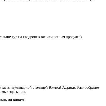
ельно: тур на квадроциклах или конная прогулка);
итается кулинарной столицей Южной Африки. Разнообразие
имых здесь вин.
альными винами.