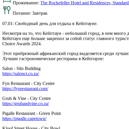
Проживание:
The Rockefeller Hotel and Residences, Standar
Питание:
Завтрак
07.01: Свободный день для отдыха в Кейптауне.
Несмотря на то, что Кейптаун - небольшой город, в нем много 
Кейптаун еще больше закрепил за собой статус главного турист
Choice Awards 2024.
Этот прибрежный африканский город выделяется среди лучших 
Лучшие гастрономические рестораны в Кейптауне:
Salon - Silo Building
https://salonct.co.za/
Fyn Restaurant - City Centre
https://fynrestaurant.com/
Grub & Vine - City Centre
https://grubandvine.co.za/
Pigalle Restaurant - Green Point
https://pigalle.capetown/
Kloof Street House - City Bowl