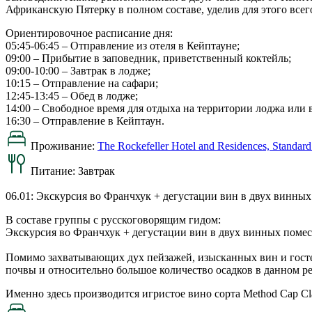
Африканскую Пятерку в полном составе, уделив для этого всего
Ориентировочное расписание дня:
05:45-06:45 – Отправление из отеля в Кейптауне;
09:00 – Прибытие в заповедник, приветственный коктейль;
09:00-10:00 – Завтрак в лодже;
10:15 – Отправление на сафари;
12:45-13:45 – Обед в лодже;
14:00 – Свободное время для отдыха на территории лоджа или 
16:30 – Отправление в Кейптаун.
Проживание:
The Rockefeller Hotel and Residences, Standar
Питание:
Завтрак
06.01: Экскурсия во Франчхук + дегустации вин в двух винных
В составе группы с русскоговорящим гидом:
Экскурсия во Франчхук + дегустации вин в двух винных помес
Помимо захватывающих дух пейзажей, изысканных вин и гост
почвы и относительно большое количество осадков в данном р
Именно здесь производится игристое вино сорта Method Cap Cl