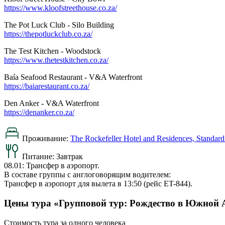
https://www.kloofstreethouse.co.za/
The Pot Luck Club - Silo Building
https://thepotluckclub.co.za/
The Test Kitchen - Woodstock
https://www.thetestkitchen.co.za/
Baía Seafood Restaurant - V&A Waterfront
https://baiarestaurant.co.za/
Den Anker - V&A Waterfront
https://denanker.co.za/
Проживание:
The Rockefeller Hotel and Residences, Standar
Питание:
Завтрак
08.01: Трансфер в аэропорт.
В составе группы с англоговорящим водителем:
Трансфер в аэропорт для вылета в 13:50 (рейс ET-844).
Цены тура «Групповой тур: Рождество в Южной 
Стоимость тура за одного человека