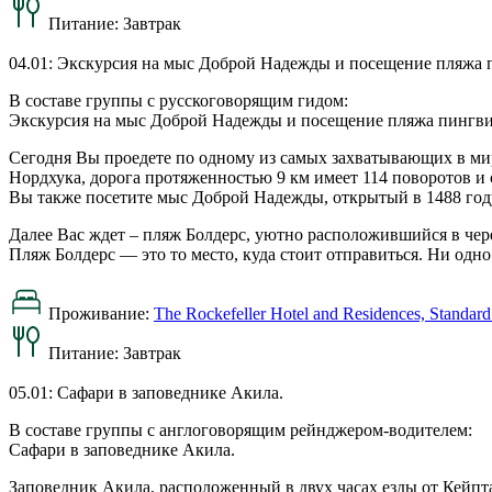
Питание:
Завтрак
04.01: Экскурсия на мыс Доброй Надежды и посещение пляжа 
В составе группы с русскоговорящим гидом:
Экскурсия на мыс Доброй Надежды и посещение пляжа пингви
Сегодня Вы проедете по одному из самых захватывающих в мире
Нордхука, дорога протяженностью 9 км имеет 114 поворотов и 
Вы также посетите мыс Доброй Надежды, открытый в 1488 год
Далее Вас ждет – пляж Болдерс, уютно расположившийся в че
Пляж Болдерс — это то место, куда стоит отправиться. Ни одн
Проживание:
The Rockefeller Hotel and Residences, Standar
Питание:
Завтрак
05.01: Сафари в заповеднике Акила.
В составе группы с англоговорящим рейнджером-водителем:
Сафари в заповеднике Акила.
Заповедник Акила, расположенный в двух часах езды от Кейпт