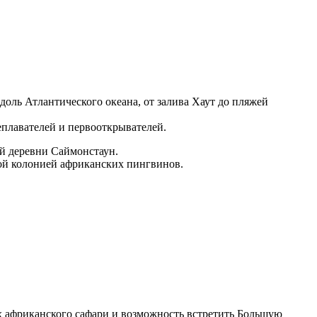
оль Атлантического океана, от залива Хаут до пляжей
плавателей и первооткрывателей.
ой деревни Саймонстаун.
той колонией африканских пингвинов.
х африканского сафари и возможность встретить Большую