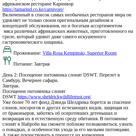
африканском ресторане Карнивор
https://tamarind.co.ke/carnivore/
Включенный в список самых необычных ресторанов мира он
удивляет не только своим оригинальным дизайном и
концепцией обслуживания, но и богатым ассортиментом
мяса различных африканских животных, приготовленного на
гриле, который удивит даже самого искушенного
гастрономического хищника.
Проживание:
Villa Rosa Kempinski, Superior Room
Питание:
Завтрак
День 2: Посещение питомника слонят DSWT. Перелет в
Самбуру. Вечернее сафари.
Завтрак.
Посещение питомника слонят
DSWT
https://www.sheldrickwildlifetrust.org/
Уже более 70 лет фонд Дэвида Шелдрика борется за спасение
слонов, носорогов и других исчезающих видов, защищая их
от браконьеров, заботясь об осиротевших детенышах и
возвращая их в естественную среду обитания. В питомнике
слонят в Найроби вы сможете поближе познакомиться, узнать
о повадках, и особенностях ухода за его милыми питомцами.
А также поучаствовать в процессе их кормления.