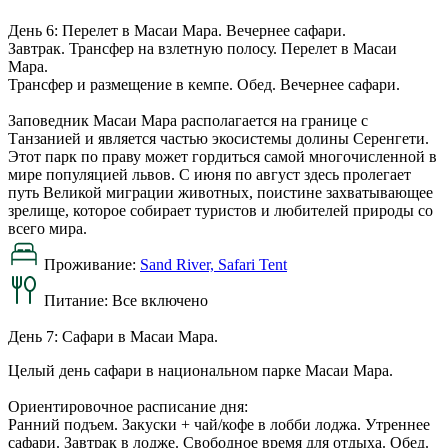
День 6: Перелет в Масаи Мара. Вечернее сафари.
Завтрак. Трансфер на взлетную полосу. Перелет в Масаи
Мара.
Трансфер и размещение в кемпе. Обед. Вечернее сафари.
Заповедник Масаи Мара располагается на границе с
Танзанией и является частью экосистемы долины Серенгети.
Этот парк по праву может гордиться самой многочисленной в
мире популяцией львов. С июня по август здесь пролегает
путь Великой миграции животных, поистине захватывающее
зрелище, которое собирает туристов и любителей природы со
всего мира.
Проживание:
Sand River, Safari Tent
Питание:
Все включено
День 7: Сафари в Масаи Мара.
Целый день сафари в национальном парке Масаи Мара.
Ориентировочное расписание дня:
Ранний подъем. Закуски + чай/кофе в лобби лоджа. Утреннее
сафари. Завтрак в лодже. Свободное время для отдыха. Обед.