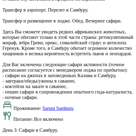
Трансфер в аэропорт. Перелет в Самбуру.
Трансфер и размещение в лодже. Обед. Вечернее сафари.
Здесь Вы сможете увидеть редких африканских животных,
которые обитают только в этой части страны: ретикулятивный
жираф, зебра Греви, орикс, сомалийский страус и антилопа
Геренук. Кроме того, в Самбуру обитает огромное количество
хищников и велика вероятность встретить львов и леопардов.
Для Вас включены следующие сафари активности (точное
расписание согласуется с менеджером лоджа по прибытии):
- сафари на джипах в заповедниках Калама и Самбуру,
- завтраки/обеды/ужины в саванне,
- коктейли на закате в саванне,
- пешие сафари в сопровождении опытного гида-натуралиста,
- ночные сафари.
Проживание:
Saruni Samburu
Питание:
Все включено
День 3: Сафари в Самбуру.